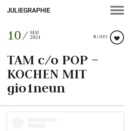
JULIEGRAPHIE
10
MAI
0
LIKES
2024
TAM c/o POP –
KOCHEN MIT
gio1neun